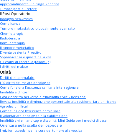
Approfondimento: Chirurgia Robotica
Tumore pelvi e uretere
Il Post Operatorio
Rodaggio neo-vescica
Complicanze
Tumore metastatico o Localmente avanzato
Chemioterapia
Radioterapia
Immunoterapia
Il tumore metastatico
Diventa paziente Proattivo
Sopravvivenza e qualità della vita
Gli esami di controllo (follow-up)
I diritti del malato
Utilità
Diritti dell'ammalato
I 10 diritti del malato oncologico
Come funziona l'assistenza sanitaria interregionale
Invalidità e dintorni
Cosa c'è scritto nel verbale d’invalidità civile – Revisione
Revoca invalidità o diminuzione percentuale alla revisione: fare un ricorso
Agevolazioni fiscali
Come funziona l'assistenza domiciliare
Il volontariato oncologico e la riabilitazione
Invalidità civile, handicap e disabilità: Mini-Guida per i medici di base
Orientarsi nella scelta dell'ospedale
I migliori ospedali per la cura del tumore alla vescica