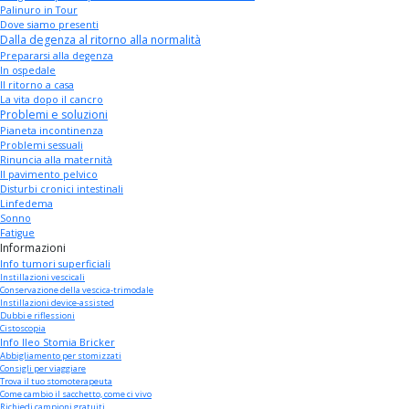
Palinuro in Tour
Dove siamo presenti
Dalla degenza al ritorno alla normalità
Prepararsi alla degenza
In ospedale
Il ritorno a casa
La vita dopo il cancro
Problemi e soluzioni
Pianeta incontinenza
Problemi sessuali
Rinuncia alla maternità
Il pavimento pelvico
Disturbi cronici intestinali
Linfedema
Sonno
Fatigue
Informazioni
Info tumori superficiali
Instillazioni vescicali
Conservazione della vescica-trimodale
Instillazioni device-assisted
Dubbi e riflessioni
Cistoscopia
Info Ileo Stomia Bricker
Abbigliamento per stomizzati
Consigli per viaggiare
Trova il tuo stomoterapeuta
Come cambio il sacchetto, come ci vivo
Richiedi campioni gratuiti