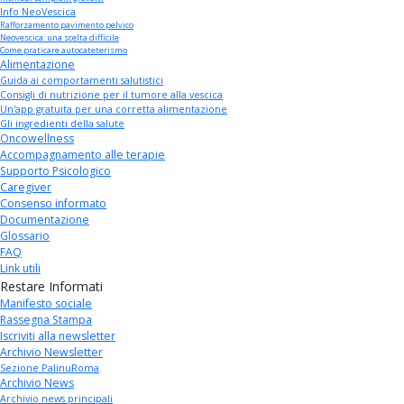
Info NeoVescica
Rafforzamento pavimento pelvico
Neovescica: una scelta difficile
Come praticare autocateterismo
Alimentazione
Guida ai comportamenti salutistici
Consigli di nutrizione per il tumore alla vescica
Un'app gratuita per una corretta alimentazione
Gli ingredienti della salute
Oncowellness
Accompagnamento alle terapie
Supporto Psicologico
Caregiver
Consenso informato
Documentazione
Glossario
FAQ
Link utili
Restare Informati
Manifesto sociale
Rassegna Stampa
Iscriviti alla newsletter
Archivio Newsletter
Sezione PalinuRoma
Archivio News
Archivio news principali