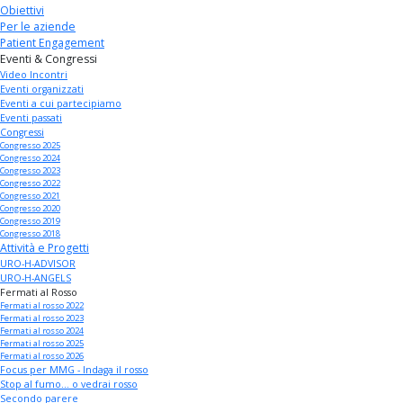
Obiettivi
Per le aziende
Patient Engagement
Eventi & Congressi
Video Incontri
Eventi organizzati
Eventi a cui partecipiamo
Eventi passati
Congressi
Congresso 2025
Congresso 2024
Congresso 2023
Congresso 2022
Congresso 2021
Congresso 2020
Congresso 2019
Congresso 2018
Attività e Progetti
URO-H-ADVISOR
URO-H-ANGELS
Fermati al Rosso
Fermati al rosso 2022
Fermati al rosso 2023
Fermati al rosso 2024
Fermati al rosso 2025
Fermati al rosso 2026
Focus per MMG - Indaga il rosso
Stop al fumo... o vedrai rosso
Secondo parere