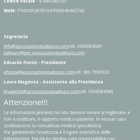
Codice fiscale
- 97684280155
IBAN:
IT
50O0538701647000049462742
Segreteria
info@associazionepalinuro.com
cell. 3509084589
palinuro@pec.associazionepalinuro.com
Edoardo Fiorini - Presidente
efiorini@associazionepalinuro.com
cell. 380 7990320
Laura Magenta - Assistente alla Presidenza
lmagenta@associazionepalinuro.com
cell. 3509084589
Attenzione!!!
Le informazioni presenti nel sito devono servire a migliorare, e
non a sostituire, il rapporto medico-paziente. In nessun caso
sostituiscono la consulenza medica specialistica.
Pur garantendo l'esattezza e il rigore scientifico delle
informazioni, PaLiNUro declina ogni responsabilità con