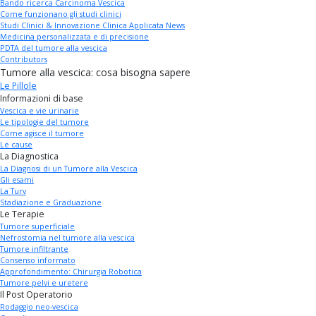
Bando ricerca Carcinoma Vescica
Come funzionano gli studi clinici
Studi Clinici & Innovazione Clinica Applicata News
Medicina personalizzata e di precisione
PDTA del tumore alla vescica
Contributors
Tumore alla vescica: cosa bisogna sapere
Le Pillole
Informazioni di base
Vescica e vie urinarie
Le tipologie del tumore
Come agisce il tumore
Le cause
La Diagnostica
La Diagnosi di un Tumore alla Vescica
Gli esami
La Turv
Stadiazione e Graduazione
Le Terapie
Tumore superficiale
Nefrostomia nel tumore alla vescica
Tumore infiltrante
Consenso informato
Approfondimento: Chirurgia Robotica
Tumore pelvi e uretere
Il Post Operatorio
Rodaggio neo-vescica