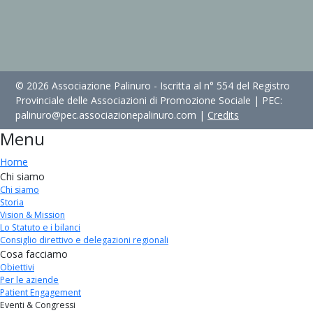
© 2026 Associazione Palinuro - Iscritta al n° 554 del Registro
Provinciale delle Associazioni di Promozione Sociale | PEC:
palinuro@pec.associazionepalinuro.com |
Credits
Menu
Home
Chi siamo
Chi siamo
Storia
Vision & Mission
Lo Statuto e i bilanci
Consiglio direttivo e delegazioni regionali
Cosa facciamo
Obiettivi
Per le aziende
Patient Engagement
Eventi & Congressi