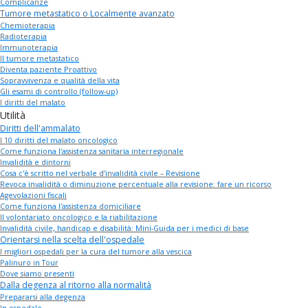
Complicanze
Tumore metastatico o Localmente avanzato
Chemioterapia
Radioterapia
Immunoterapia
Il tumore metastatico
Diventa paziente Proattivo
Sopravvivenza e qualità della vita
Gli esami di controllo (follow-up)
I diritti del malato
Utilità
Diritti dell'ammalato
I 10 diritti del malato oncologico
Come funziona l'assistenza sanitaria interregionale
Invalidità e dintorni
Cosa c'è scritto nel verbale d’invalidità civile – Revisione
Revoca invalidità o diminuzione percentuale alla revisione: fare un ricorso
Agevolazioni fiscali
Come funziona l'assistenza domiciliare
Il volontariato oncologico e la riabilitazione
Invalidità civile, handicap e disabilità: Mini-Guida per i medici di base
Orientarsi nella scelta dell'ospedale
I migliori ospedali per la cura del tumore alla vescica
Palinuro in Tour
Dove siamo presenti
Dalla degenza al ritorno alla normalità
Prepararsi alla degenza