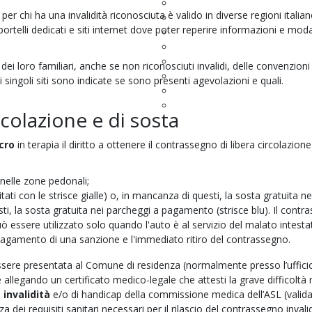
Accompagnamento alle terapi
 per chi ha una invalidità riconosciuta è valido in diverse regioni italia
Supporto Psicologico
rtelli dedicati e siti internet dove poter reperire informazioni e modal
Caregiver
Consenso informato
Documentazione
ei loro familiari, anche se non riconosciuti invalidi, delle convenzioni
Glossario
singoli siti sono indicate se sono presenti agevolazioni e quali.
FAQ
Link utili
rcolazione e di sosta
cro
in terapia il diritto a ottenere il contrassegno di libera circolazione
e nelle zone pedonali;
mitati con le strisce gialle) o, in mancanza di questi, la sosta gratuita ne
, la sosta gratuita nei parcheggi a pagamento (strisce blu). Il contr
ò essere utilizzato solo quando l'auto è al servizio del malato intesta
 pagamento di una sanzione e l'immediato ritiro del contrassegno.
ssere presentata al Comune di residenza (normalmente presso l’ufficio
allegando un certificato medico-legale che attesti la grave difficoltà
i
invalidità
e/o di handicap della commissione medica dell’ASL (valid
a dei requisiti sanitari necessari per il rilascio del contrassegno invalid