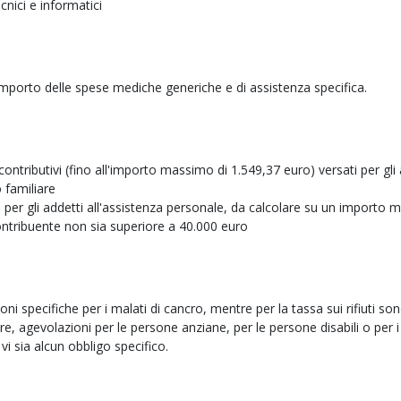
cnici e informatici
importo delle spese mediche generiche e di assistenza specifica.
ontributivi (fino all'importo massimo di 1.549,37 euro) versati per gli 
o familiare
 per gli addetti all'assistenza personale, da calcolare su un importo
contribuente non sia superiore a 40.000 euro
i specifiche per i malati di cancro, mentre per la tassa sui rifiuti son
ere, agevolazioni per le persone anziane, per le persone disabili o per i
 vi sia alcun obbligo specifico.