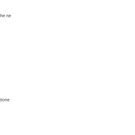
e
che ne
zione