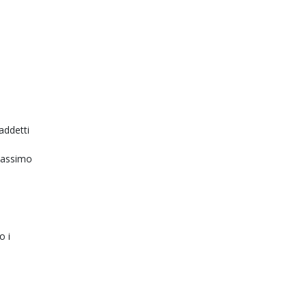
addetti
 massimo
o i