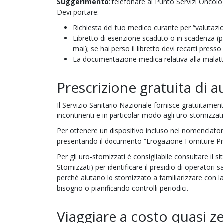
Suggerimento
: telefonare al Punto Servizi Oncol
Devi portare:
Richiesta del tuo medico curante per “valutaz
Libretto di esenzione scaduto o in scadenza (p
mai); se hai perso il libretto devi recarti pres
La documentazione medica relativa alla malattia
Prescrizione gratuita di au
Il Servizio Sanitario Nazionale fornisce gratuitament
incontinenti e in particolar modo agli uro-stomizzat
Per ottenere un dispositivo incluso nel nomenclatore
presentando il documento “Erogazione Forniture Prot
Per gli uro-stomizzati è consigliabile consultare il si
Stomizzati) per identificare il presidio di operatori 
perché aiutano lo stomizzato a familiarizzare con l
bisogno o pianificando controlli periodici.
Viaggiare a costo quasi z