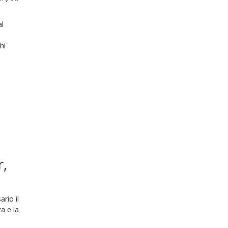
al
hi
r,
rio il
za e la