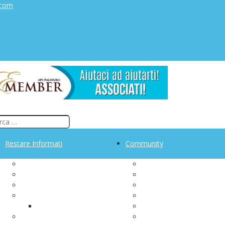
.com
Restare Informati
Community
Manifesto sociale
Gruppi di auto aiuto
Rassegna Stampa
Gruppo FB Tumore alla v
Iscriviti alla newsletter
AIMaC - Un forum condiv
za
Archivio Newsletter
Le nostre storie
Sezione PalinuRoma
Palinuro Adventure
Archivio News
PaLiNUro Memento