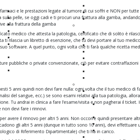
Localmente avanzato
In ospedale
 i farmaci e le prestazioni legate al tumore di cui soffri e NON per tutte 
Chemioterapia
Il ritorno a casa
sulla pelle, se oggi cadi e ti procuri una frattura alla gamba, andando
Radioterapia
La vita dopo il cancro
tive alla frattura della gamba
Immunoterapia
Problemi e soluzioni
Il tumore metastatico
Pianeta incontinenza
ficato medico che attesta la patologia, certificato che di solito è rilasc
Diventa paziente Proattivo
Problemi sessuali
ta ti rilascia un libretto di esenzione, che tu devi portare al tuo medic
Sopravvivenza e qualità della
Rinuncia alla maternità
 suo software. A quel punto, ogni volta che ti farà qualche ricetta med
vita
Il pavimento pelvico
Gli esami di controllo (follow-
ci
Disturbi cronici intestinali
utture pubbliche o private convenzionate, ciò per evitare contraffazioni 
up)
Linfedema
I diritti del malato
Sonno
Fatigue
Informazioni
ti 5 anni quindi non devi fare nulla: ogni volta che il tuo medico di f
Info tumori superficiali
nalisi del sangue, ecc.) se sono esami relativi alla tua patologia, allora
Instillazioni vescicali
e. Tu andrai in clinica a fare l’esame/visita e non pagherai il ticket. I
Conservazione della 
 non devi fare i rinnovi.
trimodale
Instillazioni device-a
per avere il rinnovo per altri 5 anni. Non occorre quindi presentare altr
Dubbi e riflessioni
cadono gli altri 5 anni (dunque in tutto sono 10 anni), devi effettuare 
Cistoscopia
ogico di Riferimento Dipartimentale) che ti ha in carico.
Info Ileo Stomia Bricker