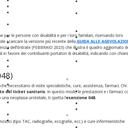
Le tipologie del tumore
Cosa c'è scritto nel verba
Come agisce il tumore
d’invalidità civile – Revisi
Le cause
Revoca invalidità o dimin
La Diagnostica
percentuale alla revisione
La Diagnosi di un Tumore alla
un ricorso
Vescica
Agevolazioni fiscali
 per le persone con disabilità e per i loro familiari, riservando loro
Gli esami
Come funziona l'assisten
ile scaricare la versione più recente della
GUIDA ALLE AGEVOLAZIO
La Turv
domiciliare
enzia dell’Entrate (FEBBRAIO 2023) che illustra il quadro aggiornato de
Stadiazione e Graduazione
Il volontariato oncologico
ali in favore dei contribuenti portatori di disabilità, indicando con chiar
Le Terapie
riabilitazione
Tumore superficiale
Invalidità civile, handicap 
Nefrostomia nel tumore alla
disabilità: Mini-Guida per i
vescica
048)
medici di base
Tumore infiltrante
Orientarsi nella scelta
Consenso informato
dell'ospedale
 che necessitano di visite specialistiche, cure, assistenza, farmaci. Chi
Approfondimento: Chirurgia
I migliori ospedali per la 
o del ticket sanitario
. In questo modo le prestazioni e i farmaci c
Robotica
tumore alla vescica
 una neoplasia uroteliale, ti spetta l’
esenzione 048
.
Tumore pelvi e uretere
Palinuro in Tour
Il Post Operatorio
Dove siamo presenti
Rodaggio neo-vescica
Dalla degenza al ritorno alla
Complicanze
nostici (tipo TAC, radiografie, ecografie, ecc.) e cure infermieristiche
normalità
Tumore metastatico o
Prepararsi alla degenza