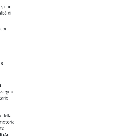
e
ne, con
ità di
 con
 e
i
assegno
tario
 della
 motoria
ato
i (Art.