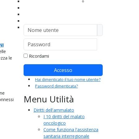
le
Archivio news principali
Mercatino di Lucia
one
Archivio news secondarie
uzione
Esternazioni
: fare
Speciale Coronavirus
Nome utente
Sezioni regionali
PalinuRoma
za
Password
NI
Mostra passwor
lle
 e la
Ricordami
ezza le
e
Accesso
Hai dimenticato il tuo nome utente?
Password dimenticata?
 ne
Menu Utilità
cura del
onnessi
Diritti dell'ammalato
I 10 diritti del malato
oncologico
Come funziona l'assistenza
sanitaria interregionale