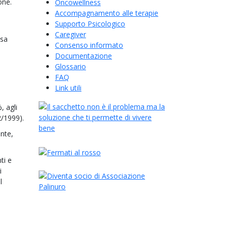
one.
Oncowellness
tomizzati
Accompagnamento alle terapie
e
Supporto Psicologico
erapeuta
Caregiver
hetto,
 sa
Consenso informato
Documentazione
tuiti
Glossario
FAQ
mento
Link utili
a difficile
, agli
/1999).
ente,
ti e
l
i
l
orretta