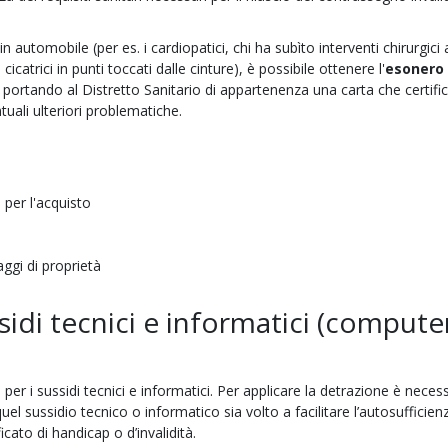
 in automobile (per es. i cardiopatici, chi ha subìto interventi chirurgici 
icatrici in punti toccati dalle cinture), è possibile ottenere l'
esonero
, portando al Distretto Sanitario di appartenenza una carta che certific
tuali ulteriori problematiche.
 per l'acquisto
aggi di proprietà
ssidi tecnici e informatici (compute
er i sussidi tecnici e informatici. Per applicare la detrazione è necessa
el sussidio tecnico o informatico sia volto a facilitare l’autosufficien
ficato di handicap o d’invalidità.