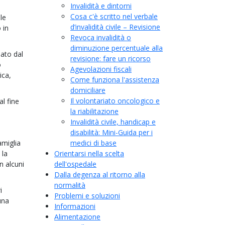
Invalidità e dintorni
Cosa c'è scritto nel verbale
le
d’invalidità civile – Revisione
 in
Revoca invalidità o
diminuzione percentuale alla
iato dal
revisione: fare un ricorso
o
Agevolazioni fiscali
ica,
Come funziona l'assistenza
domiciliare
Il volontariato oncologico e
al fine
la riabilitazione
Invalidità civile, handicap e
disabilità: Mini-Guida per i
amiglia
medici di base
 la
Orientarsi nella scelta
n alcuni
dell'ospedale
vescica-
Dalla degenza al ritorno alla
normalità
ssisted
i
Problemi e soluzioni
una
Informazioni
Alimentazione