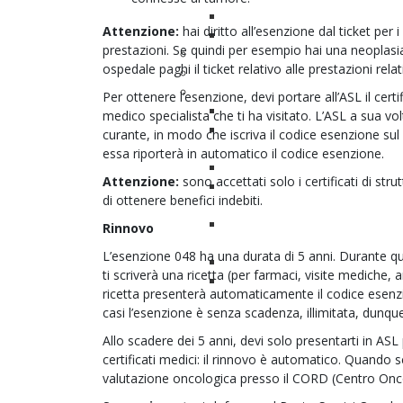
Stop al fumo... o vedrai rosso
Attenzione:
hai diritto all’esenzione dal ticket per
Secondo parere
prestazioni. Se quindi per esempio hai una neoplasia 
Facciamo rete
ospedale paghi il ticket relativo alle prestazioni rela
Esperti per esperienza
Area Scientifica
Per ottenere l’esenzione, devi portare all’ASL il certi
Ricerca sulla qualità della vita
medico specialista che ti ha visitato. L’ASL a sua vol
Bando ricerca Carcinoma
curante, in modo che iscriva il codice esenzione sul
Vescica
essa riporterà in automatico il codice esenzione.
Come funzionano gli studi clini
Attenzione:
sono accettati solo i certificati di str
Studi Clinici & Innovazione
di ottenere benefici indebiti.
Clinica Applicata News
Medicina personalizzata e di
Rinnovo
precisione
L’esenzione 048 ha una durata di 5 anni. Durante ques
PDTA del tumore alla vescica
ti scriverà una ricetta (per farmaci, visite mediche, a
Contributors
ricetta presenterà automaticamente il codice esenzion
casi l’esenzione è senza scadenza, illimitata, dunque
Allo scadere dei 5 anni, devi solo presentarti in ASL 
certificati medici: il rinnovo è automatico. Quando s
valutazione oncologica presso il CORD (Centro Oncol