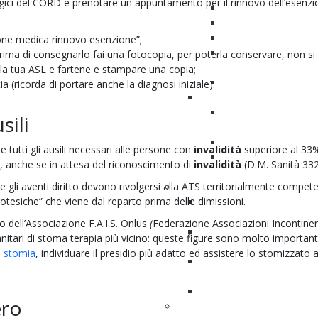
ogici del CORD e prenotare un appuntamento per il rinnovo dell’esenzi
Abbigliamento per s
Consigli per viaggiar
Trova il tuo stomot
ione medica rinnovo esenzione”;
Come cambio il sacc
rima di consegnarlo fai una fotocopia, per poterla conservare, non si
come ci vivo
so la tua ASL e fartene e stampare una copia;
Richiedi campioni gra
 (ricorda di portare anche la diagnosi iniziale).
Info NeoVescica
Rafforzamento pavi
sili
pelvico
Neovescica: una scelt
e tutti gli ausili necessari alle persone con
invalidità
superiore al 33%
Come praticare
i, anche se in attesa del riconoscimento di
invalidità
(D.M. Sanità 332
autocateterismo
 gli aventi diritto devono rivolgersi alla ATS territorialmente compet
Alimentazione
esiche” che viene dal reparto prima delle dimissioni.
Guida ai comportamenti
salutistici
to dell’Associazione F.A.I.S. Onlus
(
Federazione Associazioni Incontinen
Consigli di nutrizione per i
sanitari di stoma terapia più vicino: queste figure sono molto important
tumore alla vescica
a
stomia
, individuare il presidio più adatto ed assistere lo stomizzato a
Un'app gratuita per una c
alimentazione
Gli ingredienti della salute
ero
Oncowellness