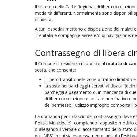
Il sistema delle Carte Regionali di libera circolazione
modalità differenti. Normalmente sono disponibili spo
richiesta.
Alcuni ospedali mettono a disposizione dei malati e d
Trenitalia e compagnie aeree e/o di navigazione: nei 
Contrassegno di libera ci
Il Comune di residenza riconosce al
malato di can
sosta, che consente:
il libero transito nelle zone a traffico limitato 
la sosta nei parcheggi riservati ai disabili (deli
parcheggi a pagamento o, in mancanza di questi
di libera circolazione e sosta è nominativo e pu
del permesso; l’utilizzo improprio comporta il
La domanda per il rilascio del contrassegno deve e
Polizia Municipale), compilando l’apposito modulo e 
o allegando il verbale di accertamento dello stato d
dall’INPS) in cui sia espressamente indicata l’esistenz