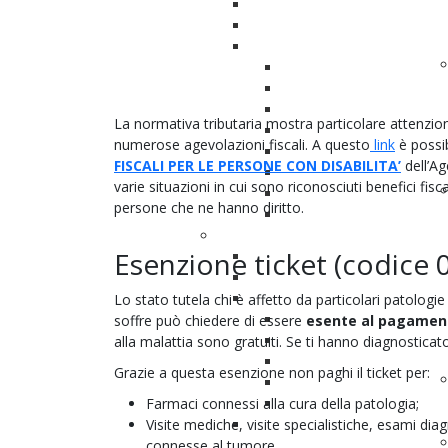
Eventi a cui partecipiamo
Eventi passati
Congressi
Congresso 2025
Congresso 2024
Congresso 2023
La normativa tributaria mostra particolare attenzione
Congresso 2022
numerose agevolazioni fiscali. A questo
link
è possib
Congresso 2021
FISCALI PER LE PERSONE CON DISABILITA’
dell’Ag
Congresso 2020
varie situazioni in cui sono riconosciuti benefici fisc
Congresso 2019
persone che ne hanno diritto.
Congresso 2018
Attività e Progetti
Esenzione ticket (codice 
URO-H-ADVISOR
URO-H-ANGELS
Fermati al Rosso
Lo stato tutela chi è affetto da particolari patologie
Fermati al rosso 2022
soffre può chiedere di essere
esente al pagament
Fermati al rosso 2023
alla malattia sono gratuiti. Se ti hanno diagnosticato
Fermati al rosso 2024
Grazie a questa esenzione non paghi il ticket per:
Fermati al rosso 2025
Farmaci connessi alla cura della patologia;
Fermati al rosso 2026
Visite mediche, visite specialistiche, esami diag
Focus per MMG - Indaga il
connesse al tumore.
rosso