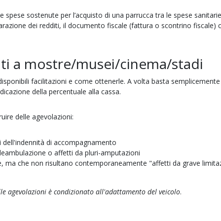
e spese sostenute per l’acquisto di una parrucca tra le spese sanitari
razione dei redditi, il documento fiscale (fattura o scontrino fiscale) 
lati a mostre/musei/cinema/stadi
sponibili facilitazioni e come ottenerle. A volta basta semplicemente
’indicazione della percentuale alla cassa.
uire delle agevolazioni:
ari dell'indennità di accompagnamento
i deambulazione o affetti da pluri-amputazioni
rie, ma che non risultano contemporaneamente "affetti da grave limita
 alle agevolazioni è condizionato all'adattamento del veicolo
.