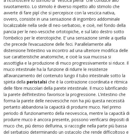
a riconoscere lo stimolo di “vescica piena” che conduce allo
svuotamento. Lo stimolo è diverso rispetto allo stimolo che
avverte di fare pipì che si percepisce con la vescica nativa,
ovvero, consiste in una sensazione di ingombro addominale
localizzabile nella sede dl neo-serbatoio, e cioè, nel fondo della
pancia per le neo-vesciche ortotopiche, e sul lato destro sotto
l’ombelico per le eterotopiche. E’ una sensazione simile a quella
che precede l’evacuazione delle feci. Parallelamente alla
distensione l’intestino va incontro ad una ulteriore modifica delle
sue caratteristiche anatomiche, e cioè la sua mucosa si
assottiglia e la produzione di muco progressivamente si riduce. Il
muco intestinale ha la funzione di ridurre le resistenze
all’avanzamento del contenuto lungo il tubo intestinale sotto la
spinta della
peristalsi
che è la contrazione coordinata e ritmica
delle fibre muscolari della parete intestinale. Il muco lubrificando
la parete dell’intestino favorisce la progressione. L’intestino che
forma la parete delle neovesciche non ha più questa necessità
pertanto abbandona la capacità di produrre muco. Nel primo
periodo di funzionamento della neovescica, mentre la capacità di
produrre muco è ancora presente, possono verificarsi depositi di
muco che, più denso dell’urina, si raccoglie nella parte più bassa
del serbatoio determinando un ostacolo che rende difficoltoso e