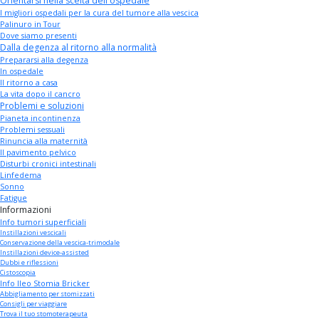
Orientarsi nella scelta dell'ospedale
I migliori ospedali per la cura del tumore alla vescica
Palinuro in Tour
Dove siamo presenti
Dalla degenza al ritorno alla normalità
Prepararsi alla degenza
In ospedale
Il ritorno a casa
La vita dopo il cancro
Problemi e soluzioni
Pianeta incontinenza
Problemi sessuali
Rinuncia alla maternità
Il pavimento pelvico
Disturbi cronici intestinali
Linfedema
Sonno
Fatigue
Informazioni
Info tumori superficiali
Instillazioni vescicali
Conservazione della vescica-trimodale
Instillazioni device-assisted
Dubbi e riflessioni
Cistoscopia
Info Ileo Stomia Bricker
Abbigliamento per stomizzati
Consigli per viaggiare
Trova il tuo stomoterapeuta