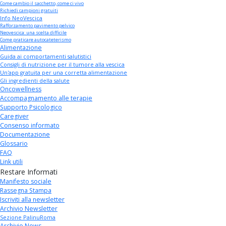
Come cambio il sacchetto, come ci vivo
Richiedi campioni gratuiti
Info NeoVescica
Rafforzamento pavimento pelvico
Neovescica: una scelta difficile
Come praticare autocateterismo
Alimentazione
Guida ai comportamenti salutistici
Consigli di nutrizione per il tumore alla vescica
Un'app gratuita per una corretta alimentazione
Gli ingredienti della salute
Oncowellness
Accompagnamento alle terapie
Supporto Psicologico
Caregiver
Consenso informato
Documentazione
Glossario
FAQ
Link utili
Restare Informati
Manifesto sociale
Rassegna Stampa
Iscriviti alla newsletter
Archivio Newsletter
Sezione PalinuRoma
Archivio News