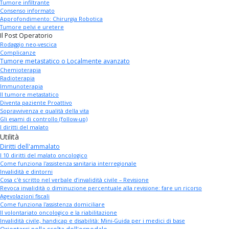
Tumore infiltrante
Consenso informato
Approfondimento: Chirurgia Robotica
Tumore pelvi e uretere
Il Post Operatorio
Rodaggio neo-vescica
Complicanze
Tumore metastatico o Localmente avanzato
Chemioterapia
Radioterapia
Immunoterapia
Il tumore metastatico
Diventa paziente Proattivo
Sopravvivenza e qualità della vita
Gli esami di controllo (follow-up)
I diritti del malato
Utilità
Diritti dell'ammalato
I 10 diritti del malato oncologico
Come funziona l'assistenza sanitaria interregionale
Invalidità e dintorni
Cosa c'è scritto nel verbale d’invalidità civile – Revisione
Revoca invalidità o diminuzione percentuale alla revisione: fare un ricorso
Agevolazioni fiscali
Come funziona l'assistenza domiciliare
Il volontariato oncologico e la riabilitazione
Invalidità civile, handicap e disabilità: Mini-Guida per i medici di base