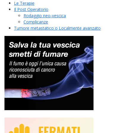
Le Terapie
Il Post Operatorio
Rodaggio neo-vescica
Complicanze
Tumore metastatico o Localmente avanzato