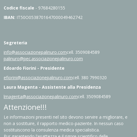
Codice fiscale
- 97684280155
IBAN:
IT
50O0538701647000049462742
Segreteria
info@associazionepalinuro.com
cell. 3509084589
palinuro@pec.associazionepalinuro.com
Edoardo Fiorini - Presidente
efiorini@associazionepalinuro.com
cell. 380 7990320
Laura Magenta - Assistente alla Presidenza
lmagenta@associazionepalinuro.com
cell. 3509084589
Attenzione!!!
Le informazioni presenti nel sito devono servire a migliorare, e
non a sostituire, il rapporto medico-paziente. In nessun caso
sostituiscono la consulenza medica specialistica.
Pur garantendo l'esattezza e il rigore scientifico delle