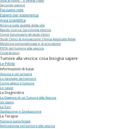
Stop al fumo... o vedrai rosso
Secondo parere
Facciamo rete
Esperti per esperienza
Area Scientifica
Ricerca sulla qualità della vita
Bando ricerca Carcinoma Vescica
Come funzionano gli studi clinici
Studi Clinici & Innovazione Clinica Applicata News
Medicina personalizzata e di precisione
PDTA del tumore alla vescica
Contributors
Tumore alla vescica: cosa bisogna sapere
Le Pillole
Informazioni di base
Vescica e vie urinarie
Le tipologie del tumore
Come agisce il tumore
Le cause
La Diagnostica
La Diagnosi di un Tumore alla Vescica
Gli esami
La Turv
Stadiazione e Graduazione
Le Terapie
Tumore superficiale
Nefrostomia nel tumore alla vescica