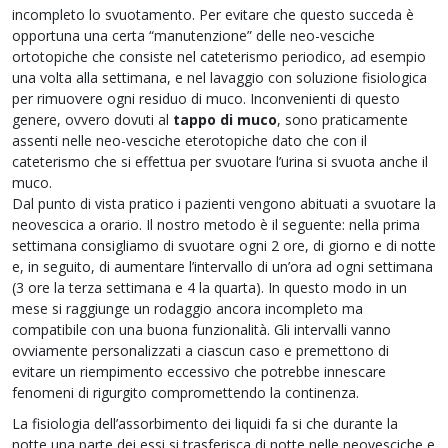
incompleto lo svuotamento. Per evitare che questo succeda è
opportuna una certa “manutenzione” delle neo-vesciche
ortotopiche che consiste nel cateterismo periodico, ad esempio
una volta alla settimana, e nel lavaggio con soluzione fisiologica
per rimuovere ogni residuo di muco. Inconvenienti di questo
genere, ovvero dovuti al
tappo di muco
, sono praticamente
assenti nelle neo-vesciche eterotopiche dato che con il
cateterismo che si effettua per svuotare l’urina si svuota anche il
muco.
Dal punto di vista pratico i pazienti vengono abituati a svuotare la
neovescica a orario. Il nostro metodo è il seguente: nella prima
settimana consigliamo di svuotare ogni 2 ore, di giorno e di notte
e, in seguito, di aumentare l’intervallo di un’ora ad ogni settimana
(3 ore la terza settimana e 4 la quarta). In questo modo in un
mese si raggiunge un rodaggio ancora incompleto ma
compatibile con una buona funzionalità. Gli intervalli vanno
ovviamente personalizzati a ciascun caso e premettono di
evitare un riempimento eccessivo che potrebbe innescare
fenomeni di rigurgito compromettendo la continenza.
La fisiologia dell’assorbimento dei liquidi fa si che durante la
notte una parte dei essi si trasferisca di notte nelle neovesciche e