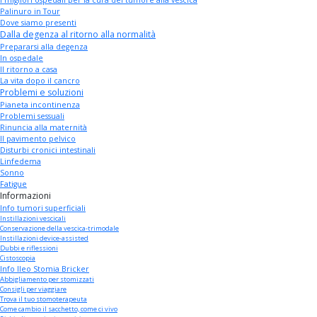
I migliori ospedali per la cura del tumore alla vescica
Palinuro in Tour
Dove siamo presenti
Dalla degenza al ritorno alla normalità
Prepararsi alla degenza
In ospedale
Il ritorno a casa
La vita dopo il cancro
Problemi e soluzioni
Pianeta incontinenza
Problemi sessuali
Rinuncia alla maternità
Il pavimento pelvico
Disturbi cronici intestinali
Linfedema
Sonno
Fatigue
Informazioni
Info tumori superficiali
Instillazioni vescicali
Conservazione della vescica-trimodale
Instillazioni device-assisted
Dubbi e riflessioni
Cistoscopia
Info Ileo Stomia Bricker
Abbigliamento per stomizzati
Consigli per viaggiare
Trova il tuo stomoterapeuta
Come cambio il sacchetto, come ci vivo