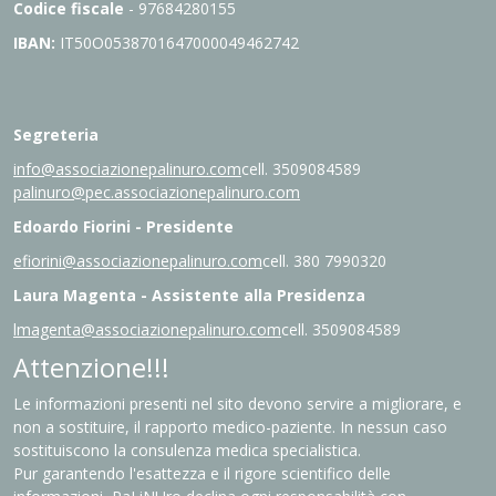
Codice fiscale
- 97684280155
IBAN:
IT
50O0538701647000049462742
Segreteria
info@associazionepalinuro.com
cell. 3509084589
palinuro@pec.associazionepalinuro.com
Edoardo Fiorini - Presidente
efiorini@associazionepalinuro.com
cell. 380 7990320
Laura Magenta - Assistente alla Presidenza
lmagenta@associazionepalinuro.com
cell. 3509084589
Attenzione!!!
Le informazioni presenti nel sito devono servire a migliorare, e
non a sostituire, il rapporto medico-paziente. In nessun caso
sostituiscono la consulenza medica specialistica.
Pur garantendo l'esattezza e il rigore scientifico delle