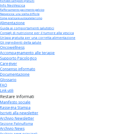
Richiedi campioni gratuiti
Info NeoVescica
Rafforzamento pavimento pelvico
Neovescica: una scelta difficile
Come praticare autocateterismo
Alimentazione
Guida ai comportamenti salutistici
Consigli di nutrizione per il tumore alla vescica
Un'app gratuita per una corretta alimentazione
Gli ingredienti della salute
Oncowellness
Accompagnamento alle terapie
Supporto Psicologico
Caregiver
Consenso informato
Documentazione
Glossario
FAQ
Link utili
Restare Informati
Manifesto sociale
Rassegna Stampa
Iscriviti alla newsletter
Archivio Newsletter
Sezione PalinuRoma
Archivio News
Archivio news principali