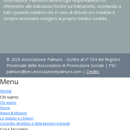
informazioni, PaLiNUro declina ogni responsabilità con
riferimento alle indicazioni fornite sui trattamenti, ricordando a
tutti i pazienti visitatori che in caso di disturbi e/o malattie è
sempre necessario rivolgersi al proprio medico curante.
© 2026 Associazione Palinuro - Iscritta al n° 554 del Registro
Provinciale delle Associazioni di Promozione Sociale | PEC:
palinuro@pec.associazionepalinuro.com |
Credits
Menu
Home
Chi siamo
Chi siamo
Storia
Vision & Mission
Lo Statuto e i bilanci
Consiglio direttivo e delegazioni regionali
Cosa facciamo