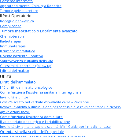
Consenso informato
Approfondimento: Chirurgia Robotica
Tumore pelvi e uretere
Il Post Operatorio
Rodaggio neo-vescica
Complicanze
Tumore metastatico o Localmente avanzato
Chemioterapia
Radioterapia
Immunoterapia
Il tumore metastatico
Diventa paziente Proattivo
Sopravvivenza e qualità della vita
Gli esami di controllo (follow-up)
I diritti del malato
Utilità
Diritti dell'ammalato
I 10 diritti del malato oncologico
Come funziona l'assistenza sanitaria interregionale
Invalidità e dintorni
Cosa c'è scritto nel verbale d’invalidità civile – Revisione
Revoca invalidità o diminuzione percentuale alla revisione: fare un ricorso
Agevolazioni fiscali
Come funziona l'assistenza domiciliare
Il volontariato oncologico e la riabilitazione
Invalidità civile, handicap e disabilità: Mini-Guida per i medici di base
Orientarsi nella scelta dell'ospedale