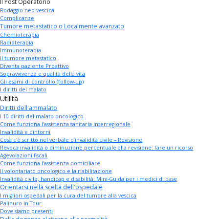
Il Post Operatorio
Rodaggio neo-vescica
Complicanze
Tumore metastatico o Localmente avanzato
Chemioterapia
Radioterapia
Immunoterapia
Il tumore metastatico
Diventa paziente Proattivo
Sopravvivenza e qualità della vita
Gli esami di controllo (follow-up)
I diritti del malato
Utilità
Diritti dell'ammalato
I 10 diritti del malato oncologico
Come funziona l'assistenza sanitaria interregionale
Invalidità e dintorni
Cosa c'è scritto nel verbale d’invalidità civile – Revisione
Revoca invalidità o diminuzione percentuale alla revisione: fare un ricorso
Agevolazioni fiscali
Come funziona l'assistenza domiciliare
Il volontariato oncologico e la riabilitazione
Invalidità civile, handicap e disabilità: Mini-Guida per i medici di base
Orientarsi nella scelta dell'ospedale
I migliori ospedali per la cura del tumore alla vescica
Palinuro in Tour
Dove siamo presenti