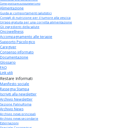
Come praticare autocateterismo
Alimentazione
Guida ai comportamenti salutistici
Consigli di nutrizione per il tumore alla vescica
Un'app gratuita per una corretta alimentazione
Gli ingredienti della salute
Oncowellness
Accompagnamento alle terapie
Supporto Psicologico
Caregiver
Consenso informato
Documentazione
Glossario
FAQ
Link utili
Restare Informati
Manifesto sociale
Rassegna Stampa
Iscriviti alla newsletter
Archivio Newsletter
Sezione PalinuRoma
Archivio News
Archivio news principali
Archivio news secondarie
Esternazioni
Speciale Coronavirus