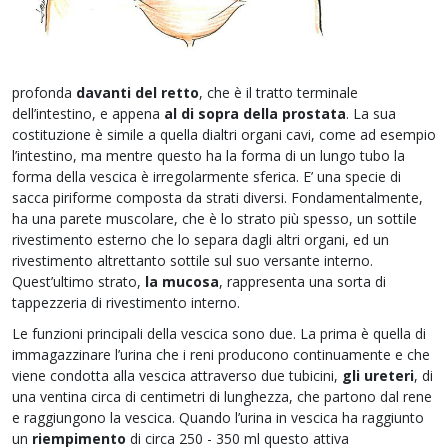
profonda
davanti del retto
, che è il tratto terminale
dell’intestino, e appena
al
di sopra della prostata
. La sua
costituzione è simile a quella dialtri organi cavi, come ad esempio
l’intestino, ma mentre questo ha la forma di un lungo tubo la
forma della vescica è irregolarmente sferica. E’ una specie di
sacca piriforme composta da strati diversi. Fondamentalmente,
ha una parete muscolare, che è lo strato più spesso, un sottile
rivestimento esterno che lo separa dagli altri organi, ed un
rivestimento altrettanto sottile sul suo versante interno.
Quest’ultimo strato,
la mucosa
, rappresenta una sorta di
tappezzeria di rivestimento interno.
Le funzioni principali della vescica sono due. La prima è quella di
immagazzinare l’urina che i reni producono continuamente e che
viene condotta alla vescica attraverso due tubicini,
gli ureteri
, di
una ventina circa di centimetri di lunghezza, che partono dal rene
e raggiungono la vescica. Quando l’urina in vescica ha raggiunto
un
riempimento
di circa 250 - 350 ml questo attiva