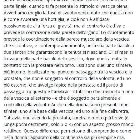
parte finale, quando si fa presente lo stimolo di vescica piena.
Avvertiamo meglio la fase di svuotamento dato che questa non
è come svuotare una bottiglia, e cioè non è affidata
passivamente alla forza di gravità, ma al contrario è attiva e
prevede la contrazione della parete dell’organo. Lo svuotamento
prevede la coordinazione della parete muscolare della vescica,
che si contrae, e contemporaneamente, nella sua parte basale, i
due sfinteri che garantiscono la tenuta si rilasciano. Gli sfinteri si
trovano nella parte basale della vescica, dove questa entra in
contatto con la prostata nell’uomo. Essi sono due: uno sfintere,
più interno, localizzato nel punto di passaggio tra la vescica e la
prostata, che non è soggetto al controllo della volontà, ed uno
più esterno, che avvolge l’apice della prostata ed il punto di
passaggio tra questa e
l’uretra
– il tubicino che trasporta l’urina
dalla vescica all’esterno - e che è soggetto parzialmente al
controllo della volontà. Anche nella donna sono presenti i due
sfinteri, uno alla base della vescica, ed uno alla fine dell'uretra.
Tuttavia, non avendo la prostata, l'uretra è molto più breve (è
lunga pochi centimetri, solo 3 o 4) con un aspetto grosso modo
rettilineo. Queste differenze permettono di comprendere come
nella donna l'apparato della continenza sia più semplice ma,