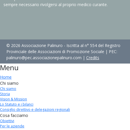
sempre necessario rivolgersi al proprio medico curante.
© 2026 Associazione Palinuro - Iscritta al n° 554 del Registro
Provinciale delle Associazioni di Promozione Sociale | PEC:
palinuro@pec.associazionepalinuro.com |
Credits
Menu
Home
Chi siamo
Chi siamo
Storia
Vision & Mission
Lo Statuto e i bilanci
Consiglio direttivo e delegazioni regionali
Cosa facciamo
Obiettivi
Per le aziende