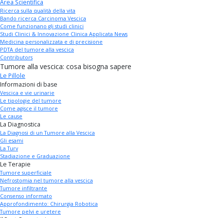
Area Scientifica
Ricerca sulla qualità della vita
Bando ricerca Carcinoma Vescica
Come funzionano gli studi clinici
Studi Clinici & Innovazione Clinica Applicata News
Medicina personalizzata e di precisione
PDTA del tumore alla vescica
Contributors
Tumore alla vescica: cosa bisogna sapere
Le Pillole
Informazioni di base
Vescica e vie urinarie
Le tipologie del tumore
Come agisce il tumore
Le cause
La Diagnostica
La Diagnosi di un Tumore alla Vescica
Gli esami
La Turv
Stadiazione e Graduazione
Le Terapie
Tumore superficiale
Nefrostomia nel tumore alla vescica
Tumore infiltrante
Consenso informato
Approfondimento: Chirurgia Robotica
Tumore pelvi e uretere