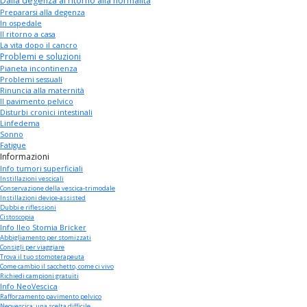
Dalla degenza al ritorno alla normalità
Prepararsi alla degenza
In ospedale
Il ritorno a casa
La vita dopo il cancro
Problemi e soluzioni
Pianeta incontinenza
Problemi sessuali
Rinuncia alla maternità
Il pavimento pelvico
Disturbi cronici intestinali
Linfedema
Sonno
Fatigue
Informazioni
Info tumori superficiali
Instillazioni vescicali
Conservazione della vescica-trimodale
Instillazioni device-assisted
Dubbi e riflessioni
Cistoscopia
Info Ileo Stomia Bricker
Abbigliamento per stomizzati
Consigli per viaggiare
Trova il tuo stomoterapeuta
Come cambio il sacchetto, come ci vivo
Richiedi campioni gratuiti
Info NeoVescica
Rafforzamento pavimento pelvico
Neovescica: una scelta difficile