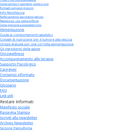
Come cambio il sacchetto, come ci vivo
Richiedi campioni gratuiti
Info NeoVescica
Rafforzamento pavimento pelvico
Neovescica: una scelta difficile
Come praticare autocateterismo
Alimentazione
Guida ai comportamenti salutistici
Consigli di nutrizione per il tumore alla vescica
Un'app gratuita per una corretta alimentazione
Gli ingredienti della salute
Oncowellness
Accompagnamento alle terapie
Supporto Psicologico
Caregiver
Consenso informato
Documentazione
Glossario
FAQ
Link utili
Restare Informati
Manifesto sociale
Rassegna Stampa
Iscriviti alla newsletter
Archivio Newsletter
Sezione PalinuRoma