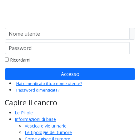
Nome utente
Password
Mo
Ricordami
Accesso
Hai dimenticato il tuo nome utente?
Password dimenticata?
Capire il cancro
Le Pillole
Informazioni di base
Vescica e vie urinarie
Le tipologie del tumore
Come agisce il tumore