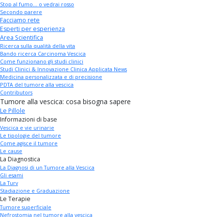
Stop al fumo... o vedrai rosso
Secondo parere
Facciamo rete
Esperti per esperienza
Area Scientifica
Ricerca sulla qualità della vita
Bando ricerca Carcinoma Vescica
Come funzionano gli studi clinici
Studi Clinici & Innovazione Clinica Applicata News
Medicina personalizzata e di precisione
PDTA del tumore alla vescica
Contributors
Tumore alla vescica: cosa bisogna sapere
Le Pillole
Informazioni di base
Vescica e vie urinarie
Le tipologie del tumore
Come agisce il tumore
Le cause
La Diagnostica
La Diagnosi di un Tumore alla Vescica
Gli esami
La Turv
Stadiazione e Graduazione
Le Terapie
Tumore superficiale
Nefrostomia nel tumore alla vescica