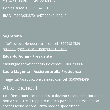
Via G. Venezian 1 - 20133 Milano
Codice fiscale
- 97684280155
IBAN:
IT
50O0538701647000049462742
Segreteria
info@associazionepalinuro.com
cell. 3509084589
palinuro@pec.associazionepalinuro.com
Edoardo Fiorini - Presidente
efiorini@associazionepalinuro.com
cell. 380 7990320
Laura Magenta - Assistente alla Presidenza
lmagenta@associazionepalinuro.com
cell. 3509084589
Attenzione!!!
Le informazioni presenti nel sito devono servire a migliorare, e
non a sostituire, il rapporto medico-paziente. In nessun caso
sostituiscono la consulenza medica specialistica.