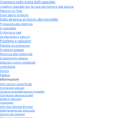
Orientarsi nella scelta dell'ospedale
I migliori ospedali per la cura del tumore alla vescica
Palinuro in Tour
Dove siamo presenti
Dalla degenza al ritorno alla normalità
Prepararsi alla degenza
In ospedale
Il ritorno a casa
La vita dopo il cancro
Problemi e soluzioni
Pianeta incontinenza
Problemi sessuali
Rinuncia alla maternità
Il pavimento pelvico
Disturbi cronici intestinali
Linfedema
Sonno
Fatigue
Informazioni
Info tumori superficiali
Instillazioni vescicali
Conservazione della vescica-trimodale
Instillazioni device-assisted
Dubbi e riflessioni
Cistoscopia
Info Ileo Stomia Bricker
Abbigliamento per stomizzati
Consigli per viaggiare
Trova il tuo stomoterapeuta