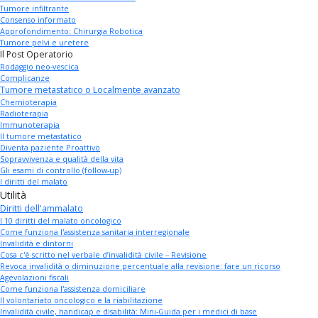
Tumore infiltrante
Consenso informato
Approfondimento: Chirurgia Robotica
Tumore pelvi e uretere
Il Post Operatorio
Rodaggio neo-vescica
Complicanze
Tumore metastatico o Localmente avanzato
Chemioterapia
Radioterapia
Immunoterapia
Il tumore metastatico
Diventa paziente Proattivo
Sopravvivenza e qualità della vita
Gli esami di controllo (follow-up)
I diritti del malato
Utilità
Diritti dell'ammalato
I 10 diritti del malato oncologico
Come funziona l'assistenza sanitaria interregionale
Invalidità e dintorni
Cosa c'è scritto nel verbale d’invalidità civile – Revisione
Revoca invalidità o diminuzione percentuale alla revisione: fare un ricorso
Agevolazioni fiscali
Come funziona l'assistenza domiciliare
Il volontariato oncologico e la riabilitazione
Invalidità civile, handicap e disabilità: Mini-Guida per i medici di base