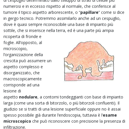
di cespuglio determinato dallo sviluppo di strati di cellule più
numerosi e in eccesso rispetto al normale, che conferisce al
tumore il tipico aspetto arborescente, o “
papillare
” come si dice
in gergo tecnico. Potremmo assimilarlo anche ad un cespuglio,
dove è quasi sempre riconoscibile una base di impianto più
sottile, che si inserisce nella terra, ed è una parte più ampia
ricoper
ta di fronde e
foglie. All’opposto, al
microscopio,
l’organizzazione della
crescita può assumere un
aspetto complesso e
disorganizzato, che
macroscopicamente
corrisponde ad una
lesione di
aspetto
nodulare
, a contorni tondeggianti con base di impianto
larga (come una sorta di bitorzolo, o più bitorzoli confluenti). Il
giudizio se si tratti di una lesione superficiale oppure no è assai
spesso possibile già durante l’endoscopia, tuttavia è l’
esame
microscopico
che può riconoscere con precisione la presenza di
infiltrazione.