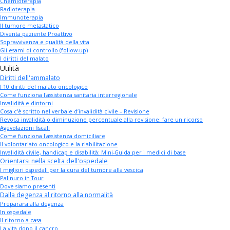
Chemioterapia
Radioterapia
Immunoterapia
Il tumore metastatico
Diventa paziente Proattivo
Sopravvivenza e qualità della vita
Gli esami di controllo (follow-up)
I diritti del malato
Utilità
Diritti dell'ammalato
I 10 diritti del malato oncologico
Come funziona l'assistenza sanitaria interregionale
Invalidità e dintorni
Cosa c'è scritto nel verbale d’invalidità civile – Revisione
Revoca invalidità o diminuzione percentuale alla revisione: fare un ricorso
Agevolazioni fiscali
Come funziona l'assistenza domiciliare
Il volontariato oncologico e la riabilitazione
Invalidità civile, handicap e disabilità: Mini-Guida per i medici di base
Orientarsi nella scelta dell'ospedale
I migliori ospedali per la cura del tumore alla vescica
Palinuro in Tour
Dove siamo presenti
Dalla degenza al ritorno alla normalità
Prepararsi alla degenza
In ospedale
Il ritorno a casa
La vita dopo il cancro