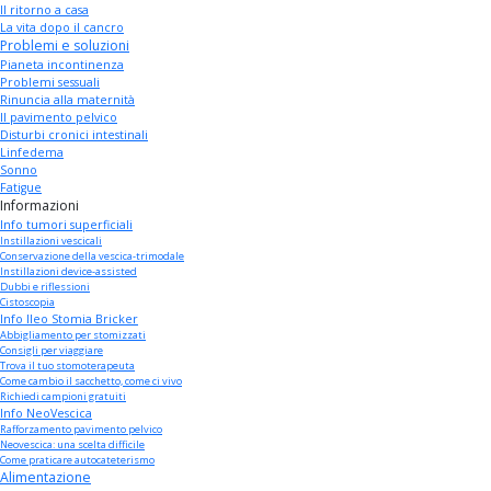
Il ritorno a casa
La vita dopo il cancro
Problemi e soluzioni
Pianeta incontinenza
Problemi sessuali
Rinuncia alla maternità
Il pavimento pelvico
Disturbi cronici intestinali
Linfedema
Sonno
Fatigue
Informazioni
Info tumori superficiali
Instillazioni vescicali
Conservazione della vescica-trimodale
Instillazioni device-assisted
Dubbi e riflessioni
Cistoscopia
Info Ileo Stomia Bricker
Abbigliamento per stomizzati
Consigli per viaggiare
Trova il tuo stomoterapeuta
Come cambio il sacchetto, come ci vivo
Richiedi campioni gratuiti
Info NeoVescica
Rafforzamento pavimento pelvico
Neovescica: una scelta difficile
Come praticare autocateterismo
Alimentazione