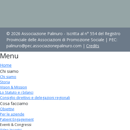
© 2026 Associazione Palinuro - Iscritta al n° 554 del Registro
Provinciale delle Associazioni di Promozione Sociale | PEC:
palinuro@pec.associazionepalinuro.com |
Credits
Menu
Home
Chi siamo
Chi siamo
Storia
Vision & Mission
Lo Statuto e i bilanci
Consiglio direttivo e delegazioni regionali
Cosa facciamo
Obiettivi
Per le aziende
Patient Engagement
Eventi & Congressi
Video Incontri