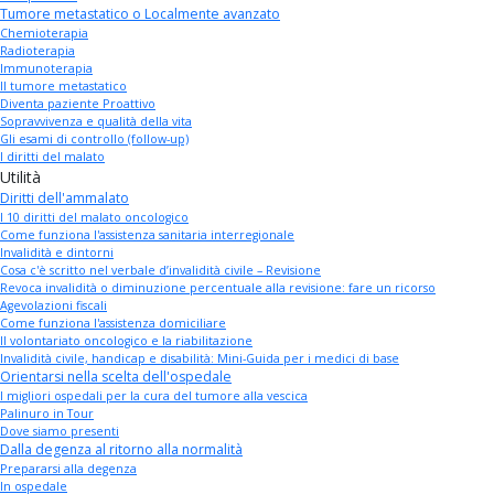
Tumore metastatico o Localmente avanzato
Chemioterapia
Radioterapia
Immunoterapia
Il tumore metastatico
Diventa paziente Proattivo
Sopravvivenza e qualità della vita
Gli esami di controllo (follow-up)
I diritti del malato
Utilità
Diritti dell'ammalato
I 10 diritti del malato oncologico
Come funziona l'assistenza sanitaria interregionale
Invalidità e dintorni
Cosa c'è scritto nel verbale d’invalidità civile – Revisione
Revoca invalidità o diminuzione percentuale alla revisione: fare un ricorso
Agevolazioni fiscali
Come funziona l'assistenza domiciliare
Il volontariato oncologico e la riabilitazione
Invalidità civile, handicap e disabilità: Mini-Guida per i medici di base
Orientarsi nella scelta dell'ospedale
I migliori ospedali per la cura del tumore alla vescica
Palinuro in Tour
Dove siamo presenti
Dalla degenza al ritorno alla normalità
Prepararsi alla degenza
In ospedale