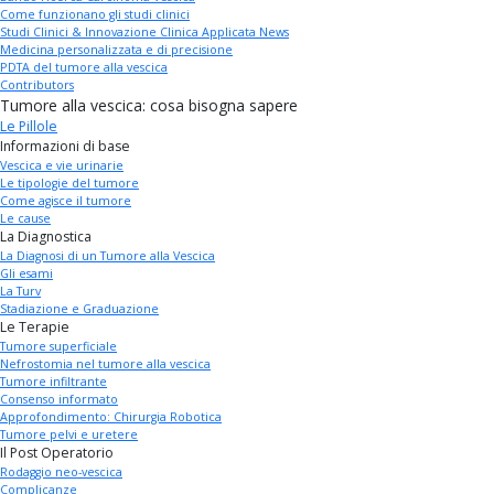
Come funzionano gli studi clinici
Studi Clinici & Innovazione Clinica Applicata News
Medicina personalizzata e di precisione
PDTA del tumore alla vescica
Contributors
Tumore alla vescica: cosa bisogna sapere
Le Pillole
Informazioni di base
Vescica e vie urinarie
Le tipologie del tumore
Come agisce il tumore
Le cause
La Diagnostica
La Diagnosi di un Tumore alla Vescica
Gli esami
La Turv
Stadiazione e Graduazione
Le Terapie
Tumore superficiale
Nefrostomia nel tumore alla vescica
Tumore infiltrante
Consenso informato
Approfondimento: Chirurgia Robotica
Tumore pelvi e uretere
Il Post Operatorio
Rodaggio neo-vescica
Complicanze