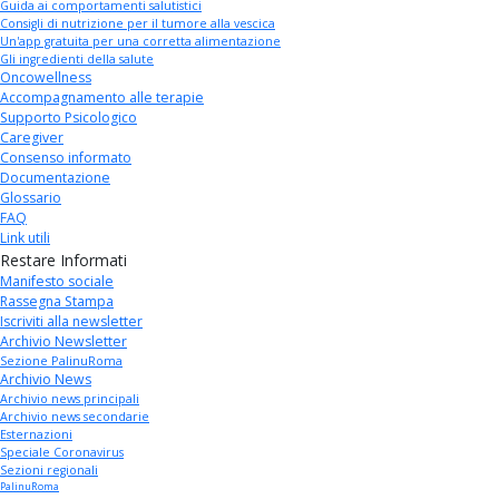
Guida ai comportamenti salutistici
Consigli di nutrizione per il tumore alla vescica
Un'app gratuita per una corretta alimentazione
Gli ingredienti della salute
Oncowellness
Accompagnamento alle terapie
Supporto Psicologico
Caregiver
Consenso informato
Documentazione
Glossario
FAQ
Link utili
Restare Informati
Manifesto sociale
Rassegna Stampa
Iscriviti alla newsletter
Archivio Newsletter
Sezione PalinuRoma
Archivio News
Archivio news principali
Archivio news secondarie
Esternazioni
Speciale Coronavirus
Sezioni regionali
PalinuRoma