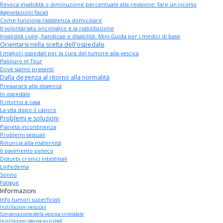
Revoca invalidità o diminuzione percentuale alla revisione: fare un ricorso
Agevolazioni fiscali
Come funziona l'assistenza domiciliare
Il volontariato oncologico e la riabilitazione
Invalidità civile, handicap e disabilità: Mini-Guida per i medici di base
Orientarsi nella scelta dell'ospedale
I migliori ospedali per la cura del tumore alla vescica
Palinuro in Tour
Dove siamo presenti
Dalla degenza al ritorno alla normalità
Prepararsi alla degenza
In ospedale
Il ritorno a casa
La vita dopo il cancro
Problemi e soluzioni
Pianeta incontinenza
Problemi sessuali
Rinuncia alla maternità
Il pavimento pelvico
Disturbi cronici intestinali
Linfedema
Sonno
Fatigue
Informazioni
Info tumori superficiali
Instillazioni vescicali
Conservazione della vescica-trimodale
Instillazioni device-assisted