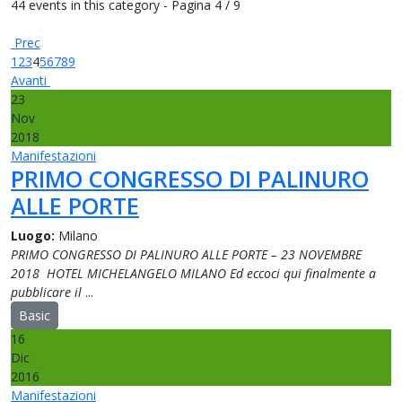
44 events in this category
- Pagina 4 / 9
Prec
1
2
3
4
5
6
7
8
9
Avanti
23
Nov
2018
Manifestazioni
PRIMO CONGRESSO DI PALINURO
ALLE PORTE
Luogo:
Milano
PRIMO CONGRESSO DI PALINURO ALLE PORTE – 23 NOVEMBRE
2018 HOTEL MICHELANGELO MILANO Ed eccoci qui finalmente a
pubblicare il
...
Basic
16
Dic
2016
Manifestazioni