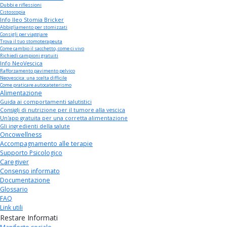
Dubbi e riflessioni
Cistoscopia
Info Ileo Stomia Bricker
Abbigliamento per stomizzati
Consigli per viaggiare
Trova il tuo stomoterapeuta
Come cambio il sacchetto, come ci vivo
Richiedi campioni gratuiti
Info NeoVescica
Rafforzamento pavimento pelvico
Neovescica: una scelta difficile
Come praticare autocateterismo
Alimentazione
Guida ai comportamenti salutistici
Consigli di nutrizione per il tumore alla vescica
Un'app gratuita per una corretta alimentazione
Gli ingredienti della salute
Oncowellness
Accompagnamento alle terapie
Supporto Psicologico
Caregiver
Consenso informato
Documentazione
Glossario
FAQ
Link utili
Restare Informati