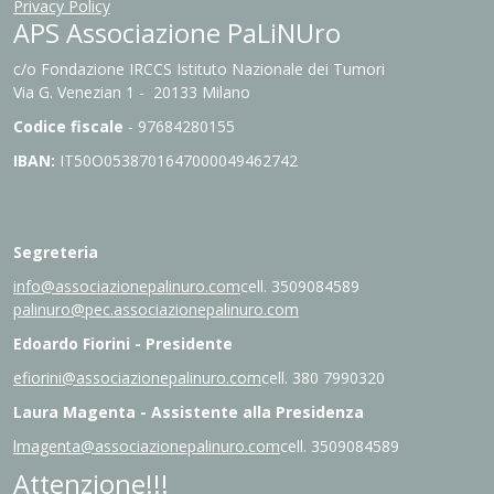
Privacy Policy
APS Associazione PaLiNUro
c/o Fondazione IRCCS Istituto Nazionale dei Tumori
Via G. Venezian 1 - 20133 Milano
Codice fiscale
- 97684280155
IBAN:
IT
50O0538701647000049462742
Segreteria
info@associazionepalinuro.com
cell. 3509084589
palinuro@pec.associazionepalinuro.com
Edoardo Fiorini - Presidente
efiorini@associazionepalinuro.com
cell. 380 7990320
Laura Magenta - Assistente alla Presidenza
lmagenta@associazionepalinuro.com
cell. 3509084589
Attenzione!!!