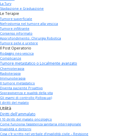
La Turv
Stadiazione e Graduazione
Le Terapie
Tumore superficiale
Nefrostomia nel tumore alla vescica
Tumore infiltrante
Consenso informato
Approfondimento: Chirurgia Robotica
Tumore pelvi e uretere
Il Post Operatorio
Rodaggio neo-vescica
Complicanze
Tumore metastatico o Localmente avanzato
Chemioterapia
Radioterapia
Immunoterapia
Il tumore metastatico
Diventa paziente Proattivo
Sopravvivenza e qualità della vita
Gli esami di controllo (follow-up)
I diritti del malato
Utilità
Diritti dell'ammalato
I 10 diritti del malato oncologico
Come funziona l'assistenza sanitaria interregionale
Invalidità e dintorni
Cosa c'è scritto nel verbale d’invalidità civile – Revisione