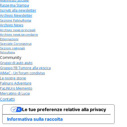
Manifesto sociale
Rassegna Stampa
Iscriviti alla newsletter
Archivio Newsletter
Sezione PalinuRoma
Archivio News
Archivio news principali
Archivio news secondarie
Esternazioni
Speciale Coronavirus
Sezioni regionali
PalinuRoma
Community
Gruppi di auto aiuto
Gruppo FB Tumore alla vescica
AIMaC - Un forum condiviso
Le nostre storie
Palinuro Adventure
PaLiNUro Memento
Mercatino di Lucia
Contatti
Le tue preferenze relative alla privacy
Informativa sulla raccolta