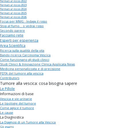
Fermati al rosso 2022
Fermati al rosso 2023
Fermati al rosso 2024
Fermati al rosso 2025
Fermati al rosso 2026
Focus per MMG - Indaga il rosso
Stop al fumo... o vedrai rosso
Secondo parere
Facciamo rete
Esperti per esperienza
Area Scientifica
Ricerca sulla qualità della vita
Bando ricerca Carcinoma Vescica
Come funzionano gli studi clinici
Studi Clinici & Innovazione Clinica Applicata News
Medicina personalizzata e di precisione
PDTA del tumore alla vescica
Contributors
Tumore alla vescica: cosa bisogna sapere
Le Pillole
Informazioni di base
Vescica e vie urinarie
Le tipologie del tumore
Come agisce il tumore
Le cause
La Diagnostica
La Diagnosi di un Tumore alla Vescica
Gli esami